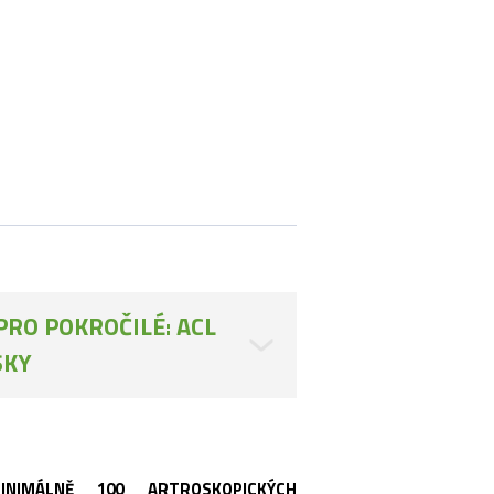
RO POKROČILÉ: ACL
SKY
NIMÁLNĚ 100 ARTROSKOPICKÝCH