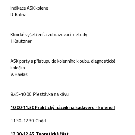
Indikace ASK kolene
R. Kalina
Klinické vyšetření a zobrazovací metody
J. Kautzner
ASK porty a přístupu do kolenního kloubu, diagnostické
kolečko
V. Havlas
9.45-10.00
Přestávka na kávu
10.00-11.30
Praktický nácvik na kadaveru - koleno I
11.30-12.30
Oběd
12.30-12.45
Teoretická část